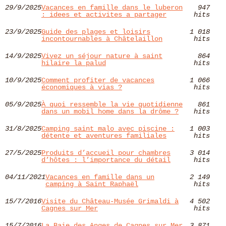
29/9/2025
Vacances en famille dans le luberon
947
: idees et activites a partager
hits
23/9/2025
Guide des plages et loisirs
1 018
incontournables à Châtelaillon
hits
14/9/2025
Vivez un séjour nature à saint
864
hilaire la palud
hits
10/9/2025
Comment profiter de vacances
1 066
économiques à vias ?
hits
05/9/2025
À quoi ressemble la vie quotidienne
861
dans un mobil home dans la drôme ?
hits
31/8/2025
Camping saint malo avec piscine :
1 003
détente et aventures familiales
hits
27/5/2025
Produits d’accueil pour chambres
3 014
d’hôtes : l’importance du détail
hits
04/11/2021
Vacances en famille dans un
2 149
camping à Saint Raphaël
hits
15/7/2016
Visite du Château-Musée Grimaldi à
4 502
Cagnes sur Mer
hits
15/7/2016
La Baie des Anges de Cagnes sur Mer
3 871