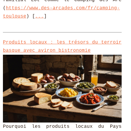
familial Lot comme le Camping des Arc
(
https://www.des-arcades.com/fr/camping-
toulouse
) [
...
]
Produits locaux : les trésors du terroir
basque avec aviron bistronomie
Pourquoi les produits locaux du Pays