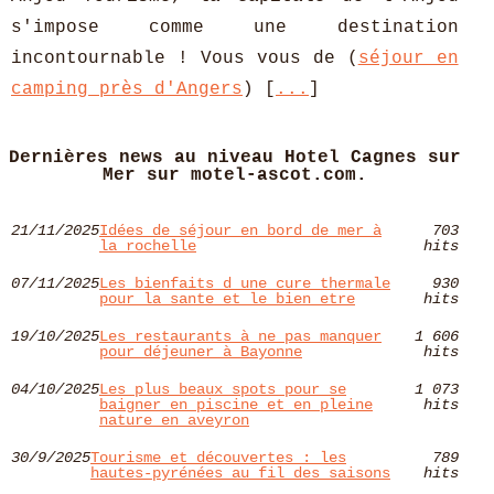
s'impose comme une destination
incontournable ! Vous vous de (
séjour en
camping près d'Angers
) [
...
]
Dernières news au niveau Hotel Cagnes sur
Mer sur motel-ascot.com.
21/11/2025
Idées de séjour en bord de mer à
703
la rochelle
hits
07/11/2025
Les bienfaits d une cure thermale
930
pour la sante et le bien etre
hits
19/10/2025
Les restaurants à ne pas manquer
1 606
pour déjeuner à Bayonne
hits
04/10/2025
Les plus beaux spots pour se
1 073
baigner en piscine et en pleine
hits
nature en aveyron
30/9/2025
Tourisme et découvertes : les
789
hautes-pyrénées au fil des saisons
hits