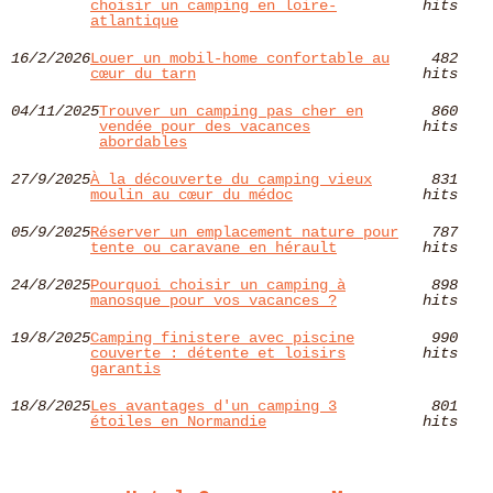
choisir un camping en loire-
hits
atlantique
16/2/2026
Louer un mobil-home confortable au
482
cœur du tarn
hits
04/11/2025
Trouver un camping pas cher en
860
vendée pour des vacances
hits
abordables
27/9/2025
À la découverte du camping vieux
831
moulin au cœur du médoc
hits
05/9/2025
Réserver un emplacement nature pour
787
tente ou caravane en hérault
hits
24/8/2025
Pourquoi choisir un camping à
898
manosque pour vos vacances ?
hits
19/8/2025
Camping finistere avec piscine
990
couverte : détente et loisirs
hits
garantis
18/8/2025
Les avantages d'un camping 3
801
étoiles en Normandie
hits