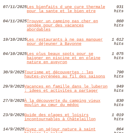
07/11/2025
Les bienfaits d une cure thermale
931
pour la sante et le bien etre
hits
04/11/2025
Trouver un camping pas cher en
860
vendée pour des vacances
hits
abordables
19/10/2025
Les restaurants à ne pas manquer
1 612
pour déjeuner à Bayonne
hits
04/10/2025
Les plus beaux spots pour se
1 075
baigner en piscine et en pleine
hits
nature en aveyron
30/9/2025
Tourisme et découvertes : les
790
hautes-pyrénées au fil des saisons
hits
29/9/2025
Vacances en famille dans le luberon
949
: idees et activites a partager
hits
27/9/2025
À la découverte du camping vieux
830
moulin au cœur du médoc
hits
23/9/2025
Guide des plages et loisirs
1 019
incontournables à Châtelaillon
hits
14/9/2025
Vivez un séjour nature à saint
864