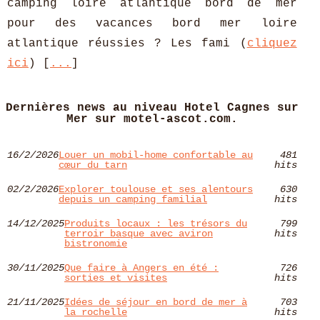
camping loire atlantique bord de mer
pour des vacances bord mer loire
atlantique réussies ? Les fami (
cliquez
ici
) [
...
]
Dernières news au niveau Hotel Cagnes sur
Mer sur motel-ascot.com.
16/2/2026
Louer un mobil-home confortable au
481
cœur du tarn
hits
02/2/2026
Explorer toulouse et ses alentours
630
depuis un camping familial
hits
14/12/2025
Produits locaux : les trésors du
799
terroir basque avec aviron
hits
bistronomie
30/11/2025
Que faire à Angers en été :
726
sorties et visites
hits
21/11/2025
Idées de séjour en bord de mer à
703
la rochelle
hits